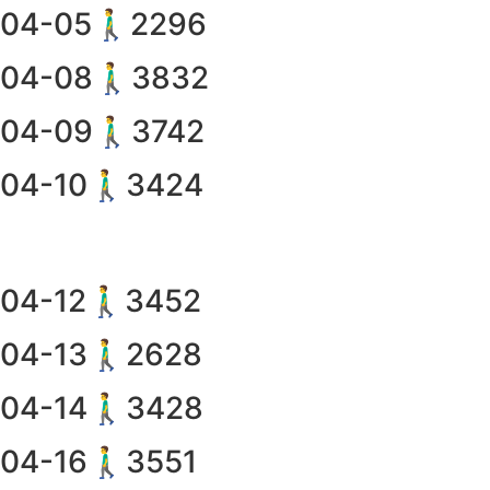
04-05🚶‍♂️2296
04-08🚶‍♂️3832
04-09🚶‍♂️3742
04-10🚶‍♂️3424
04-12🚶‍♂️3452
04-13🚶‍♂️2628
04-14🚶‍♂️3428
04-16🚶‍♂️3551