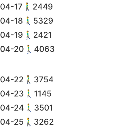
04-17🚶‍♂️2449
04-18🚶‍♂️5329
04-19🚶‍♂️2421
04-20🚶‍♂️4063
04-22🚶‍♂️3754
04-23🚶‍♂️1145
04-24🚶‍♂️3501
04-25🚶‍♂️3262