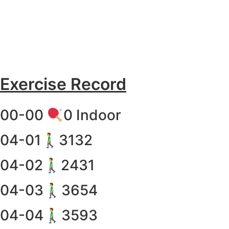
Exercise Record
00-00
0 Indoor
04-01🚶‍♂️3132
04-02🚶‍♂️2431
04-03🚶‍♂️3654
04-04🚶‍♂️3593